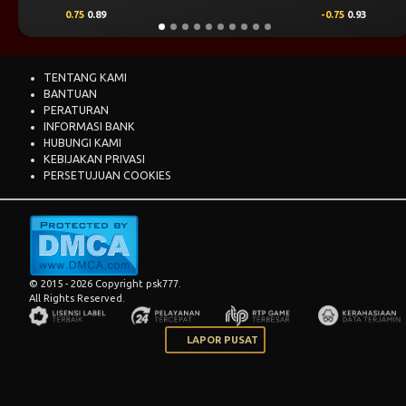
0.89
-0.75
0.93
0.75
0.7
TENTANG KAMI
BANTUAN
PERATURAN
INFORMASI BANK
HUBUNGI KAMI
KEBIJAKAN PRIVASI
PERSETUJUAN COOKIES
© 2015 - 2026 Copyright psk777.
All Rights Reserved.
LAPOR PUSAT