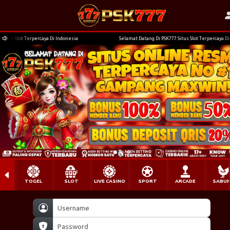
s Slot Terpercaya Di Indonesia
Selamat Datang Di PSK777 Situs Slot Terpercaya Di Ind
TOGEL
SLOT
LIVE CASINO
SPORT
ARCADE
SABU