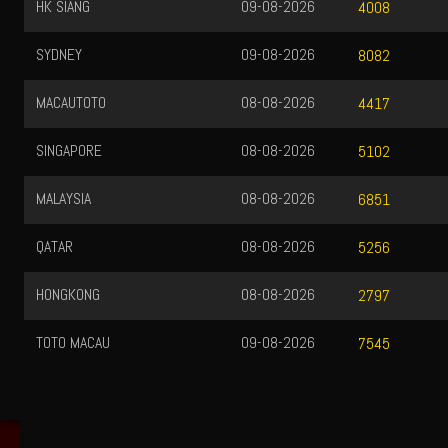
HK SIANG
09-08-2026
4008
SYDNEY
09-08-2026
8082
MACAUTOTO
08-08-2026
4417
SINGAPORE
08-08-2026
5102
MALAYSIA
08-08-2026
6851
QATAR
08-08-2026
5256
HONGKONG
08-08-2026
2797
TOTO MACAU
09-08-2026
7545